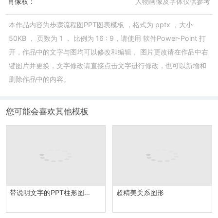
肖像权：
人物画像及字体仅供参考
本作品内容为
步骤流程图PPT图表模板
，格式为
pptx
，大小
50KB
， 页数为
1
， 比例为
16 : 9
，请使用
软件Power-Point
打
开，作品中的文字与图均可以修改和编辑， 图片更改请在作品中右
键图片并更换，文字修改请直接点击文字进行修改，也可以新增和
删除作品中的内容。
您可能会喜欢其他模板
带说明文字的PPT柱形图模板
超精美关系图形