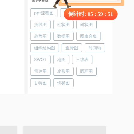
ppt流程图
饼图
条形图
倒计时:
05
:
59
:
51
折线图
柱状图
树状图
趋势图
数据图
图表合集
组织结构图
鱼骨图
时间轴
SWOT
地图
三线表
雷达图
扇形图
圆环图
甘特图
饼状图