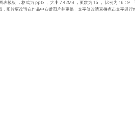
T图表模板
，格式为 pptx
，大小 7.42MB
，页数为 15
， 比例为
16 : 9
，
辑，图片更改请在作品中右键图片并更换，文字修改请直接点击文字进行
。