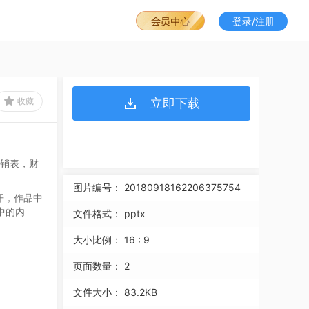
登录/注册
收藏
立即下载
报销表，财
图片编号：
20180918162206375754
开，作品中
中的内
文件格式：
pptx
大小比例：
16 : 9
页面数量：
2
文件大小：
83.2KB