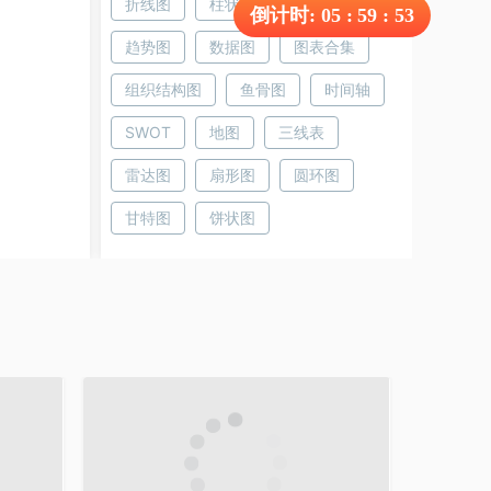
折线图
柱状图
树状图
倒计时:
05
:
59
:
53
趋势图
数据图
图表合集
组织结构图
鱼骨图
时间轴
SWOT
地图
三线表
雷达图
扇形图
圆环图
甘特图
饼状图