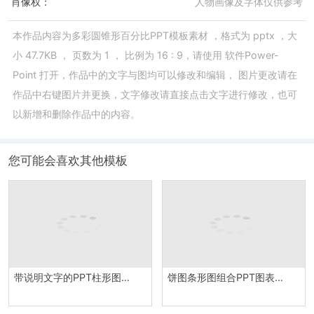
肖像权：
人物画像及字体仅供参考
本作品内容为
多彩圆锥形百分比PPT模板素材
，格式为
pptx
，大
小
47.7KB
， 页数为
1
， 比例为
16 : 9
，请使用
软件Power-
Point
打开，作品中的文字与图均可以修改和编辑， 图片更改请在
作品中右键图片并更换，文字修改请直接点击文字进行修改，也可
以新增和删除作品中的内容。
您可能会喜欢其他模板
带说明文字的PPT柱形图模板
饼图条形图组合PPT图表素材