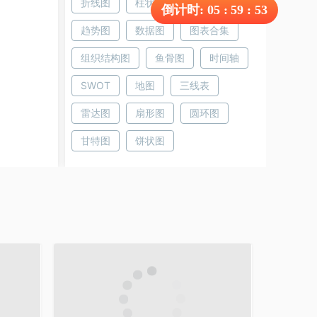
折线图
柱状图
树状图
倒计时:
05
:
59
:
52
趋势图
数据图
图表合集
组织结构图
鱼骨图
时间轴
SWOT
地图
三线表
雷达图
扇形图
圆环图
甘特图
饼状图