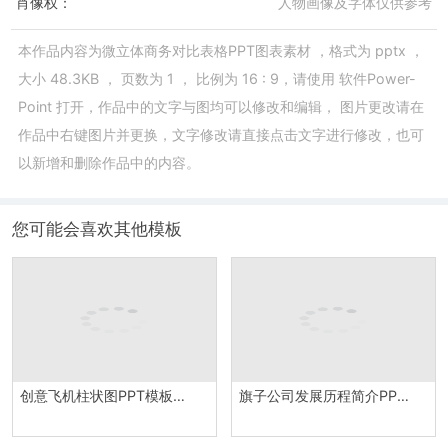
肖像权：
人物画像及字体仅供参考
本作品内容为
微立体商务对比表格PPT图表素材
，格式为
pptx
，
大小
48.3KB
， 页数为
1
， 比例为
16 : 9
，请使用
软件Power-
Point
打开，作品中的文字与图均可以修改和编辑， 图片更改请在
作品中右键图片并更换，文字修改请直接点击文字进行修改，也可
以新增和删除作品中的内容。
您可能会喜欢其他模板
创意飞机柱状图PPT模板素材
旗子公司发展历程简介PPT素材