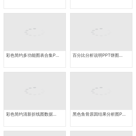
彩色简约多功能图表合集PPT图表模板
百分比分析说明PPT饼图模板
彩色简约清新折线图数据统计含柱状图PPT图表模板
黑色鱼骨原因结果分析图PPT模板