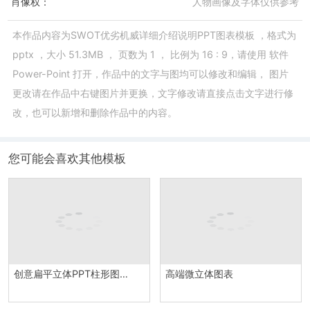
肖像权：
人物画像及字体仅供参考
本作品内容为
SWOT优劣机威详细介绍说明PPT图表模板
，格式为
pptx
，大小
51.3MB
， 页数为
1
， 比例为
16 : 9
，请使用
软件
Power-Point
打开，作品中的文字与图均可以修改和编辑， 图片
更改请在作品中右键图片并更换，文字修改请直接点击文字进行修
改，也可以新增和删除作品中的内容。
您可能会喜欢其他模板
创意扁平立体PPT柱形图模板
高端微立体图表