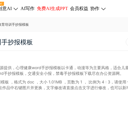
W
创意AI
AI写作
免费AI生成PPT
会员权益
协作
灵教育培训手抄报模板
训手抄报模板
资源提供，心理健康word手抄报模板以卡通，动漫等为主要风格，适合儿
rd手抄报模板，交通安全小报，禁毒手抄报模板下载尽在办公资源网。
报模板
，格式为 doc
，大小 1.01MB
，页数为 1
， 比例为
4 : 3
，请使用 
在作品中右键图片并更换，文字修改请直接点击文字进行修改，也可以新
。