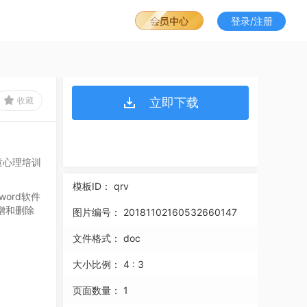
登录/注册
收藏
立即下载
童心理培训
模板ID：
qrv
word软件
增和删除
图片编号：
20181102160532660147
文件格式：
doc
大小比例：
4 : 3
页面数量：
1