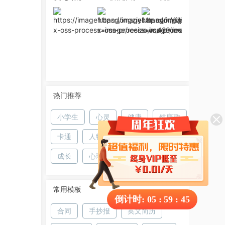
热门推荐
小学生
心灵
健康
健康歌
卡通
人物
自信
微笑
成长
心理健康小报
常用模板
倒计时:
05
:
59
:
44
合同
手抄报
英文简历