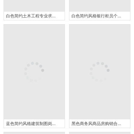
白色简约土木工程专业求职简历Word模板
白色简约风格银行柜员个人求职简历套装Word模板
蓝色简约风格建筑制图岗位个人应聘简历Word模板
黑色商务风商品房购销合同范本Word模板