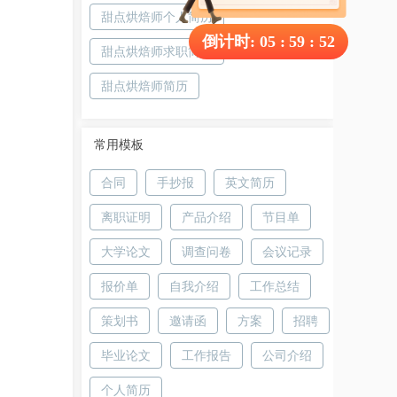
甜点烘焙师个人简历
倒计时:
05
:
59
:
52
甜点烘焙师求职简历
甜点烘焙师简历
常用模板
合同
手抄报
英文简历
离职证明
产品介绍
节目单
大学论文
调查问卷
会议记录
报价单
自我介绍
工作总结
策划书
邀请函
方案
招聘
毕业论文
工作报告
公司介绍
个人简历