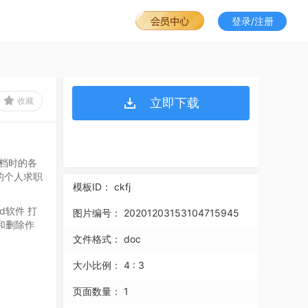
登录/注册
收藏
立即下载
文档时的各
的个人求职
模板ID：
ckfj
rd软件
打
图片编号：
20201203153104715945
和删除作
文件格式：
doc
大小比例：
4 : 3
页面数量：
1