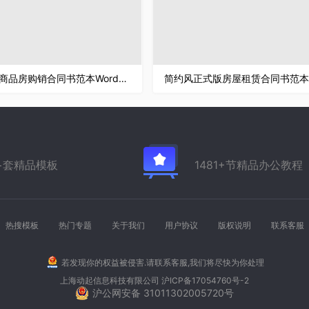
白色简洁商品房购销合同书范本Word模板
万+套精品模板
1481+节精品办公教程
热搜模板
热门专题
关于我们
用户协议
版权说明
联系客服
若发现你的权益被侵害.请联系客服,我们将尽快为你处理
上海动起信息科技有限公司
沪ICP备17054760号-2
沪公网安备 31011302005720号