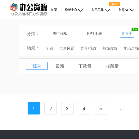
NEW
首页
模板中心
实用工具
创意AI
分类：
PPT模板
PPT图表
背景图
场景：
全部
自然风景
背景/花纹
旅游度假
地点/地
动物
医学/健康
商业/金融
宗教
科学/技术
热门搜索：
圣诞节
综合
最新
下载量
收藏量
...
1
2
3
4
5