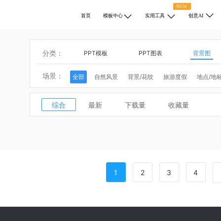
NEW
首页
模板中心
实用工具
创意AI
分类：
PPT模板
PPT图表
背景图
场景：
全部
自然风景
背景/花纹
旅游度假
地点/地
动物
医学/健康
商业/金融
宗教
科学/技术
热门搜索：
圣诞节
综合
最新
下载量
收藏量
1
2
3
4