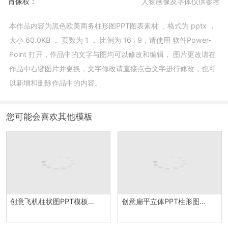
肖像权：
人物画像及字体仅供参考
本作品内容为
黑色欧美商务柱形图PPT图表素材
，格式为
pptx
，
大小
60.0KB
， 页数为
1
， 比例为
16 : 9
，请使用
软件Power-
Point
打开，作品中的文字与图均可以修改和编辑， 图片更改请在
作品中右键图片并更换，文字修改请直接点击文字进行修改，也可
以新增和删除作品中的内容。
您可能会喜欢其他模板
创意飞机柱状图PPT模板素材
创意扁平立体PPT柱形图模板