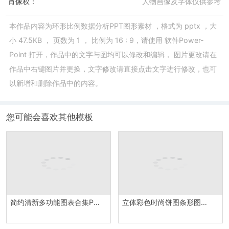
肖像权：
人物画像及字体仅供参考
本作品内容为
环形比例数据分析PPT图形素材
，格式为
pptx
，大
小
47.5KB
， 页数为
1
， 比例为
16 : 9
，请使用
软件Power-
Point
打开，作品中的文字与图均可以修改和编辑， 图片更改请在
作品中右键图片并更换，文字修改请直接点击文字进行修改，也可
以新增和删除作品中的内容。
您可能会喜欢其他模板
简约清新多功能图表合集PPT图表模板
立体彩色时尚饼图条形图组合PPT图表模板