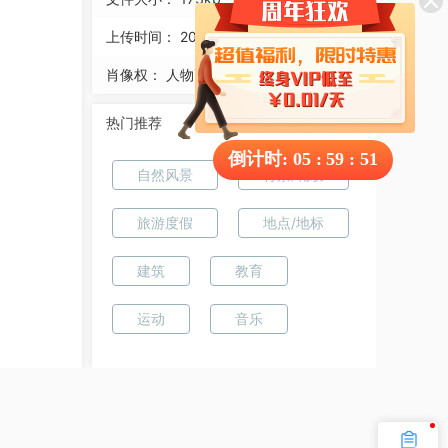
上传时间：
2018-12-13 09:55:18
肖像权：
人物画像及字体仅供参考
热门推荐
倒计时:
05
:
59
:
51
自然风景
背景/花纹
旅游度假
地点/地标
建筑
教育
运动
音乐