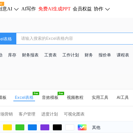
W
创意AI
AI写作
免费AI生成PPT
会员权益
协作
cel表格
勤
库存
财务报表
工资表
工作计划
财务
报价单
课程表
d模板
Excel表格
音效模板
视频教程
实用工具
AI工具
市场营销
客户管理
进度计划
可视化图表
其他