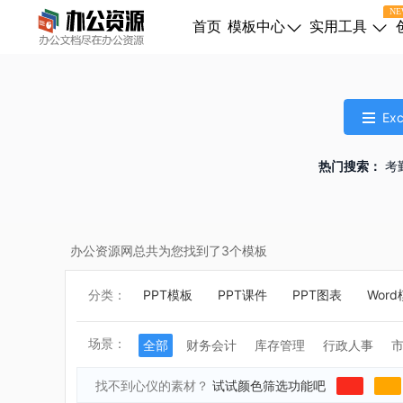
NE
首页
模板中心
实用工具
Ex
热门搜索：
考
办公资源网总共为您找到了
3
个模板
分类：
PPT模板
PPT课件
PPT图表
Wor
场景：
全部
财务会计
库存管理
行政人事
找不到心仪的素材？
试试颜色筛选功能吧