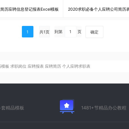
简历应聘信息登记报表Excel模板
到第
页
1
共1页
确定
历模板
求职岗位
应聘报表
应聘简历
个人应聘求职表
万+套精品模板
1481+节精品办公教程