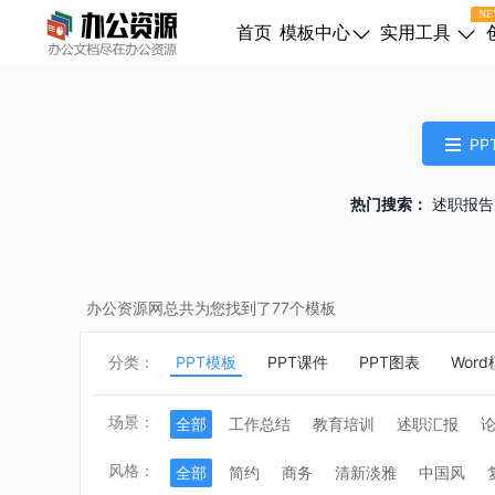
NE
首页
模板中心
实用工具
PP
热门搜索：
述职报告
办公资源网总共为您找到了
77
个模板
分类：
PPT模板
PPT课件
PPT图表
Wor
场景：
全部
工作总结
教育培训
述职汇报
婚礼策划
会议庆典
医疗健康
活动策划
风格：
全部
简约
商务
清新淡雅
中国风