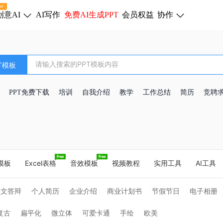
W
创意AI
AI写作
免费AI生成PPT
会员权益
协作
T模板
PPT免费下载
培训
自我介绍
教学
工作总结
简历
竞聘
d模板
Excel表格
音效模板
视频教程
实用工具
AI工具
论文答辩
个人简历
企业介绍
商业计划书
节假节日
电子相册
教学课件
复古
扁平化
微立体
可爱卡通
手绘
欧美