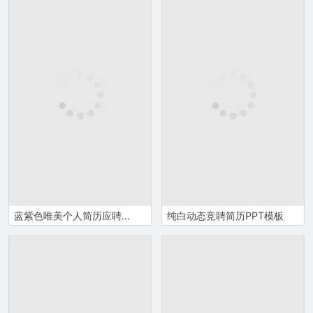
蓝紫色唯美个人简历应聘通用PPT模板
纯白动态竞聘简历PPT模板