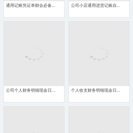
通用记账凭证单财会必备表格Excel模板
公司小店通用进货记账自动化表格Excel模板
公司个人财务明细现金日记账详情报表Excel模板
个人收支财务明细现金日记账Excel模板