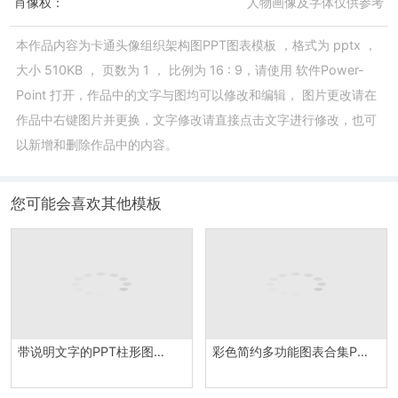
肖像权：
人物画像及字体仅供参考
本作品内容为
卡通头像组织架构图PPT图表模板
，格式为
pptx
，
大小
510KB
， 页数为
1
， 比例为
16 : 9
，请使用
软件Power-
Point
打开，作品中的文字与图均可以修改和编辑， 图片更改请在
作品中右键图片并更换，文字修改请直接点击文字进行修改，也可
以新增和删除作品中的内容。
您可能会喜欢其他模板
带说明文字的PPT柱形图模板
彩色简约多功能图表合集PPT图表模板