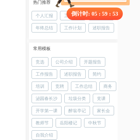
热门推荐
倒计时:
05
:
59
:
52
个人汇报
工作总结
年终汇报
年终总结
工作计划
述职报告
常用模板
竞选
公司介绍
开题报告
工作报告
述职报告
简约
培训
竞聘
工作总结
商务
泌园春长沙
垃圾分类
党课
开学第一课
醉翁亭记
家长会
教师节
岳阳楼记
中秋节
自我介绍