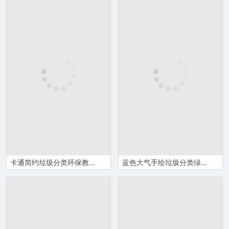
卡通简约垃圾分类环保教育宣传PPT模板
蓝色大气手绘垃圾分类绿色环保主题班会PPT模板