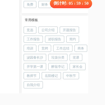
倒计时:
05
:
59
:
49
免费
财务
常用模板
竞选
公司介绍
开题报告
工作报告
述职报告
简约
培训
竞聘
工作总结
商务
泌园春长沙
垃圾分类
党课
开学第一课
醉翁亭记
家长会
教师节
岳阳楼记
中秋节
自我介绍