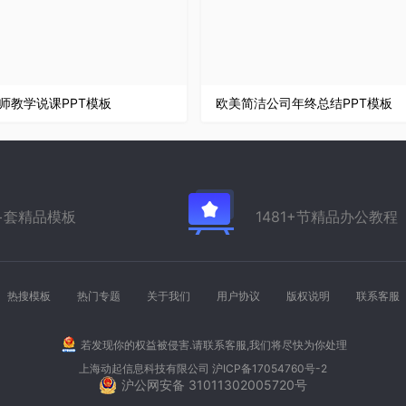
师教学说课PPT模板
欧美简洁公司年终总结PPT模板
万+套精品模板
1481+节精品办公教程
热搜模板
热门专题
关于我们
用户协议
版权说明
联系客服
若发现你的权益被侵害.请联系客服,我们将尽快为你处理
上海动起信息科技有限公司
沪ICP备17054760号-2
沪公网安备 31011302005720号