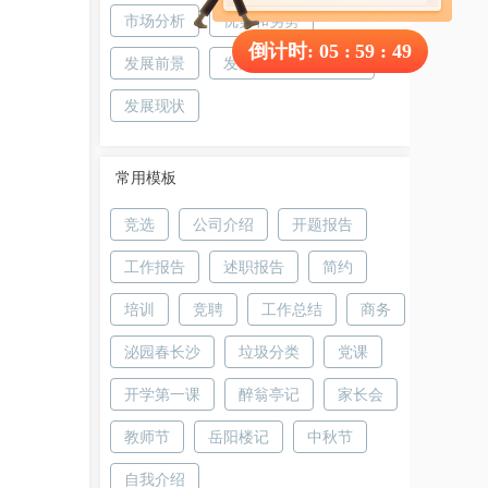
市场分析
优势和劣势
倒计时:
05
:
59
:
48
发展前景
发展前景现状及趋势
发展现状
常用模板
竞选
公司介绍
开题报告
工作报告
述职报告
简约
培训
竞聘
工作总结
商务
泌园春长沙
垃圾分类
党课
开学第一课
醉翁亭记
家长会
教师节
岳阳楼记
中秋节
自我介绍