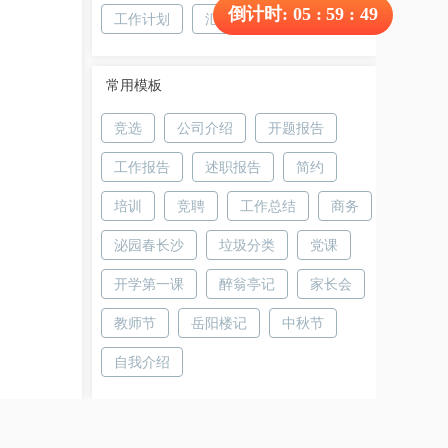
倒计时:
05
:
59
:
48
工作计划
汇报
说课
简约
常用模板
竞选
公司介绍
开题报告
工作报告
述职报告
简约
培训
竞聘
工作总结
商务
泌园春长沙
垃圾分类
党课
开学第一课
醉翁亭记
家长会
教师节
岳阳楼记
中秋节
自我介绍