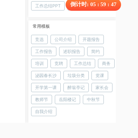
倒计时:
05
:
59
:
47
工作总结PPT
PPT模板下载
常用模板
竞选
公司介绍
开题报告
工作报告
述职报告
简约
培训
竞聘
工作总结
商务
泌园春长沙
垃圾分类
党课
开学第一课
醉翁亭记
家长会
教师节
岳阳楼记
中秋节
自我介绍