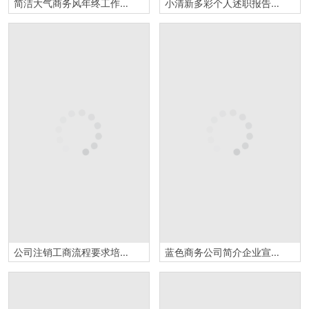
简洁大气商务风年终工作汇报PPT模板
小清新多彩个人述职报告大气PPT模板
公司注销工商流程要求培训法人变更流程计划总结PPT模板
蓝色商务公司简介企业宣传PPT模板