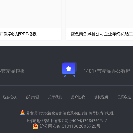
师教学说课PPT模板
万+套精品模板
1481+节精品办公教程
热搜模板
热门专题
关于我们
用户协议
版权说明
联系客服
若发现你的权益被侵害.请联系客服,我们将尽快为你处理
上海动起信息科技有限公司
沪ICP备17054760号-2
沪公网安备 31011302005720号