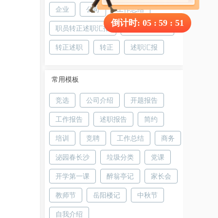
企业
公司
工作总结
倒计时:
05
:
59
:
51
职员转正述职汇报
转正述职汇报
转正述职
转正
述职汇报
常用模板
竞选
公司介绍
开题报告
工作报告
述职报告
简约
培训
竞聘
工作总结
商务
泌园春长沙
垃圾分类
党课
开学第一课
醉翁亭记
家长会
教师节
岳阳楼记
中秋节
自我介绍