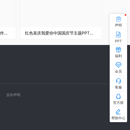
声明
蓝色商务风格公司企业年终总结工作汇报要点PPT模板
红色喜庆我爱你中国国庆节主题PPT模板
PPT
福利
会员
客服
反诈声明
官方群
帮助中心