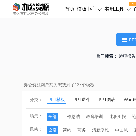
NE
首页
模板中心
实用工具
PP
热门搜索：
述职报告
办公资源网总共为您找到了
127
个模板
分类：
PPT模板
PPT课件
PPT图表
Wor
场景：
全部
工作总结
教育培训
述职汇报
婚礼策划
会议庆典
医疗健康
活动策划
风格：
全部
简约
商务
清新淡雅
中国风