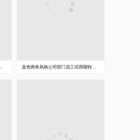
人护理医院医生护士护理人员述职汇报培训课件PPT模板
蓝色商务风格公司部门员工试用期转正述职汇报报告范文PPT模板