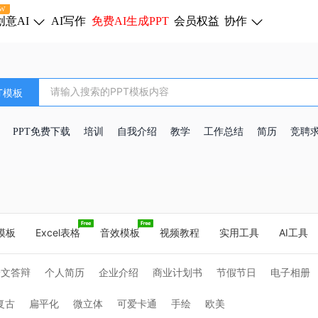
W
创意AI
AI写作
免费AI生成PPT
会员权益
协作
T模板
PPT免费下载
培训
自我介绍
教学
工作总结
简历
竞聘
d模板
Excel表格
音效模板
视频教程
实用工具
AI工具
论文答辩
个人简历
企业介绍
商业计划书
节假节日
电子相册
教学课件
复古
扁平化
微立体
可爱卡通
手绘
欧美