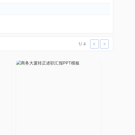
1
/
4