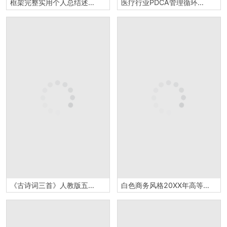
框架完整实用个人总结述职报告PPT模板
医疗行业PDCA管理循环的四个阶段质量管理PPT模板
《古诗词三首》人教版五年级上册语文PPT课件
白色商务风格20XX年高等学校学生会招新PPT模板