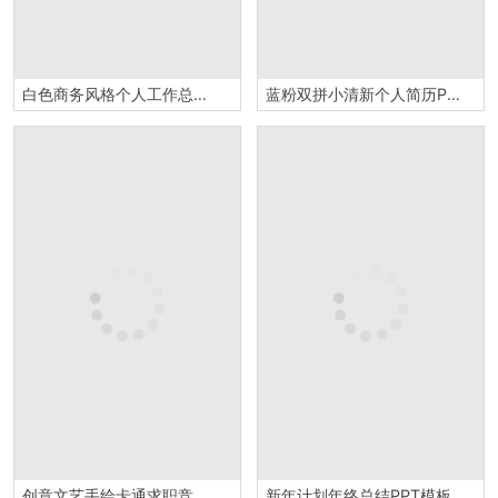
白色商务风格个人工作总结商务汇报PPT模板
蓝粉双拼小清新个人简历PPT模板
创意文艺手绘卡通求职竞聘个人简历汇报总结PPT模板
新年计划年终总结PPT模板