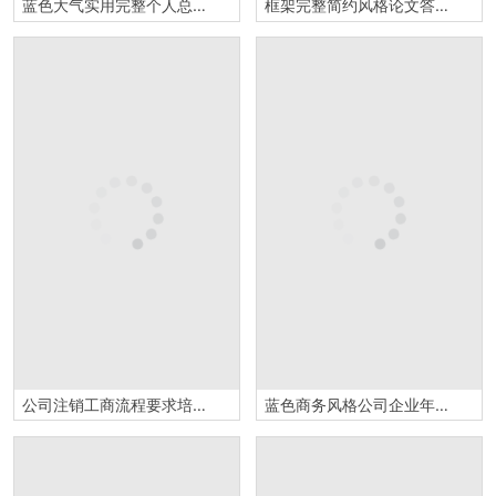
蓝色大气实用完整个人总结述职报告PPT模板
框架完整简约风格论文答辩论文提纲格式PPT模板
公司注销工商流程要求培训法人变更流程计划总结PPT模板
蓝色商务风格公司企业年终总结工作汇报要点PPT模板