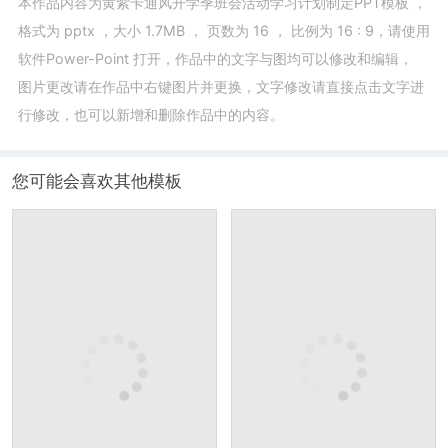
本作品内容为
黄紫卡通风开学季班会活动学习计划制定PPT模板
，
格式为
pptx
，大小
1.7MB
， 页数为
16
， 比例为
16 : 9
，请使用
软件Power-Point
打开，作品中的文字与图均可以修改和编辑，
图片更改请在作品中右键图片并更换，文字修改请直接点击文字进
行修改，也可以新增和删除作品中的内容。
您可能会喜欢其他模板