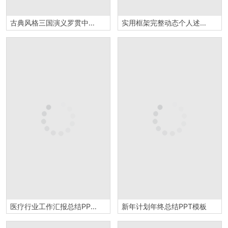
古典风格三国演义罗贯中名著知识点梳理语文课程教师专用PPT模板
实用框架完整动态个人述职竞聘报告PPT模板
医疗行业工作汇报总结PPT模板
新年计划年终总结PPT模板