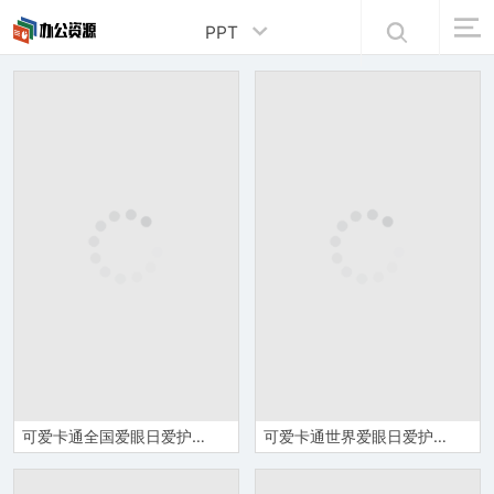
PPT
可爱卡通全国爱眼日爱护眼睛视力保护活动PPT模板
可爱卡通世界爱眼日爱护眼睛公益宣传活动PPT模板