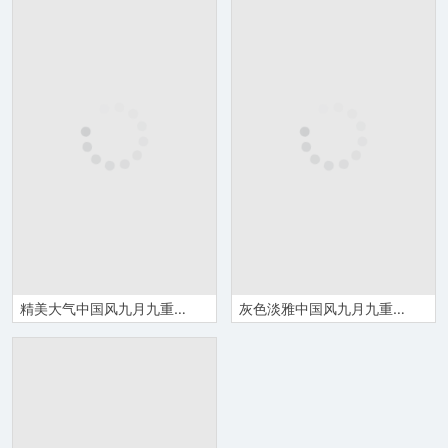
精美大气中国风九月九重阳节活动策划方案PPT模板
灰色淡雅中国风九月九重阳节介绍主题班会PPT模板