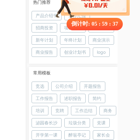
热门推荐
产品介绍书
工作汇报
倒计时:
05
:
59
:
37
招商投资
项目推广
项目介绍
新年计划
年终计划
商业演示
商业报告
创业计划书
logo
常用模板
竞选
公司介绍
开题报告
工作报告
述职报告
简约
培训
竞聘
工作总结
商务
泌园春长沙
垃圾分类
党课
开学第一课
醉翁亭记
家长会