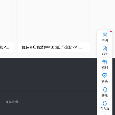
声明
创意扁平化商务风年终总结工作汇报PPT模板
红色喜庆我爱你中国国庆节主题PPT模板
PPT
福利
会员
客服
反诈声明
官方群