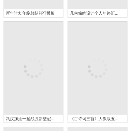
新年计划年终总结PPT模板
几何简约设计个人年终汇报年终总结PPT模板
武汉加油一起战胜新型冠状病毒肺炎PPT模板
《古诗词三首》人教版五年级上册语文PPT课件