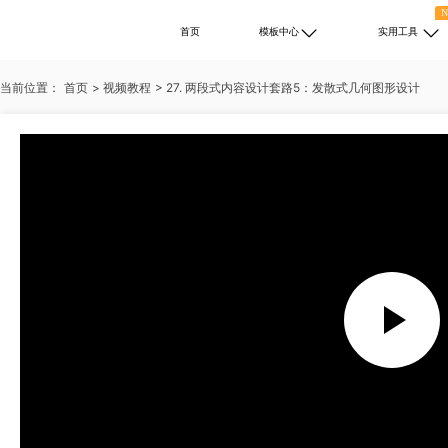
首页
模板中心
实用工具
当前位置：
首页
>
视频教程
>
27. 两段式内容设计套路5：发散式几何图形设计
热门搜索：
述职报告
PPT免费下载
培训
自