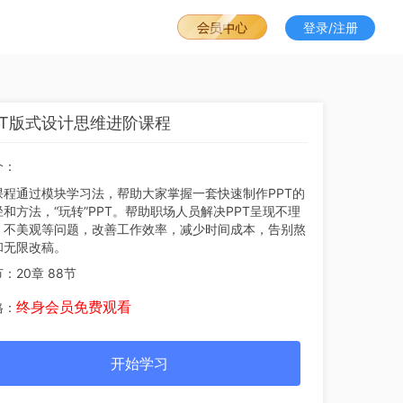
登录/注册
PT版式设计思维进阶课程
介：
课程通过模块学习法，帮助大家掌握一套快速制作PPT的
径和方法，“玩转”PPT。帮助职场人员解决PPT呈现不理
、不美观等问题，改善工作效率，减少时间成本，告别熬
和无限改稿。
节：
20章 88节
终身会员免费观看
格：
开始学习