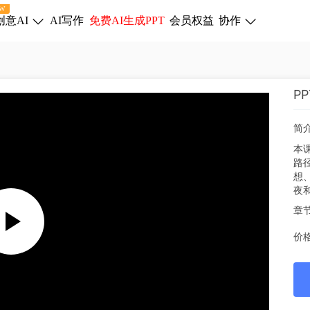
W
创意AI
AI写作
免费AI生成PPT
会员权益
协作
P
简
本
路
想
夜
章
价