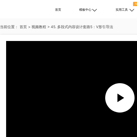
首页
模板中心
实用工具
当前位置：
首页
>
视频教程
>
45. 多段式内容设计套路5：V形引导法
热门搜索：
述职报告
PPT免费下载
培训
自